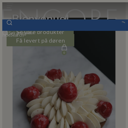
Bienvenue!
Se våre produkter
hideSearch=
Få levert på døren
0