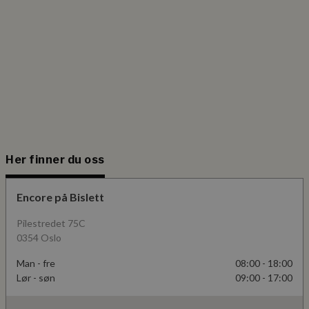
nødvendige informasjonskapsler.
Forsørger
/
Navn
Utløpsdato
Domene
CookieScriptConsent
1 år
CookieScript
www.encoreoslo.no
Her finner du oss
sessionid_www.encoreoslo.no
www.encoreoslo.no
2 dager
Googles
personvernregler