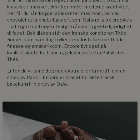
Vi er et fransk bakeri og konditori på Bislett i Oslo, hvor
klassiske franske teknikker møter moderne kreativitet.
Her får du håndlagde croissanter, makroner, pain au
chocolat og signaturbakverk som Oslo-rolls og crookies
– alt laget med nøye utvalgte råvarer og ekte kjærlighet
til faget. Bak disken står den franske konditoren Théo
Romer, som hver dag tryller frem fristelser med både
finesse og smaksrikdom. Encore byr også på
kvalitetskaffe fra Lippe og eksklusiv te fra Palais des
Thés.
Enten du vil unne deg noe ekstra eller ta med hjem en
smak av Paris – Encore er stedet for ekte fransk
bakekunst i hjertet av Oslo.