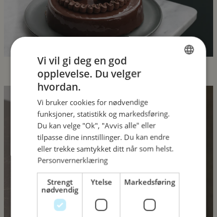
Vi vil gi deg en god
opplevelse. Du velger
NORWEGIAN
hvordan.
ENGLISH
Vi bruker cookies for nødvendige
Kom innom for
funksjoner, statistikk og markedsføring.
Du kan velge "Ok", "Avvis alle" eller
et lite stykke Paris
tilpasse dine innstillinger. Du kan endre
eller trekke samtykket ditt når som helst.
Personvernerklæring
Strengt
Ytelse
Markedsføring
nødvendig