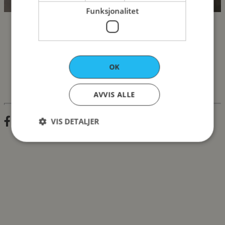
Funksjonalitet
OK
AVVIS ALLE
Følg oss på Instagram
VIS DETALJER
Strengt nødvendig
Ytelse
Markedsføring
Funksjonalitet
Strengt nødvendige informasjonskapsler tillater
kjernefunksjoner på nettstedet, som
brukerinnlogging og kontoadministrasjon.
Nettstedet kan ikke brukes riktig uten strengt